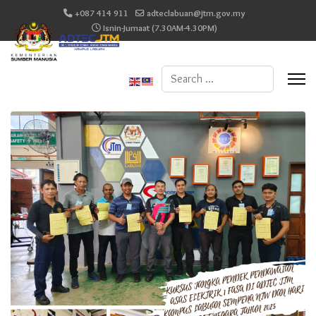
+087 414 911
adteclabuan@jtm.gov.my
Isnin-Jumaat (7.30AM-4.30PM)
Search
...