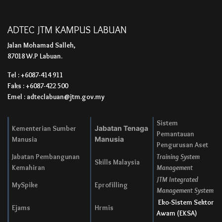
ADTEC JTM KAMPUS LABUAN
Jalan Mohamad Salleh,
87018 W.P Labuan.
Tel : +6087-414 911
Faks : +6087-422 500
Emel : adteclabuan@jtm.gov.my
Sistem
Kementerian Sumber
Jabatan Tenaga
Pemantauan
Manusia
Manusia
Pengurusan Aset
Jabatan Pembangunan
Training System
Skills Malaysia
Kemahiran
Management
JTM Integrated
MySpike
Eprofilling
Management System
Eko-Sistem Sektor
Ejams
Hrmis
Awam (EKSA)