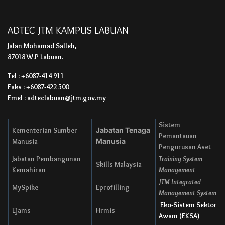
ADTEC JTM KAMPUS LABUAN
Jalan Mohamad Salleh,
87018 W.P Labuan.
Tel : +6087-414 911
Faks : +6087-422 500
Emel : adteclabuan@jtm.gov.my
Sistem
Kementerian Sumber
Jabatan Tenaga
Pemantauan
Manusia
Manusia
Pengurusan Aset
Jabatan Pembangunan
Training System
Skills Malaysia
Kemahiran
Management
JTM Integrated
MySpike
Eprofilling
Management System
Eko-Sistem Sektor
Ejams
Hrmis
Awam (EKSA)