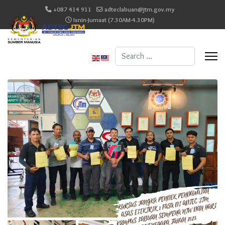
+087 414 911
adteclabuan@jtm.gov.my
Isnin-Jumaat (7.30AM-4.30PM)
Search
...