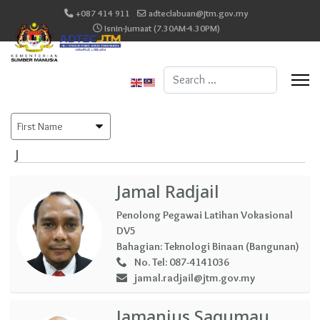
+087 414 911
adteclabuan@jtm.gov.my
Isnin-Jumaat (7.30AM-4.30PM)
Search
...
J
Jamal Radjail
Penolong Pegawai Latihan Vokasional
DV5
Bahagian:
Teknologi Binaan (Bangunan)
No. Tel:
087-4141036
jamal.radjail@jtm.gov.my
Jamanius Sagumau