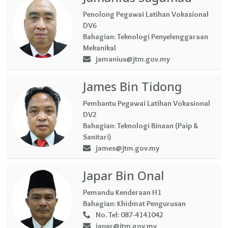
Penolong Pegawai Latihan Vokasional
DV6
Bahagian:
Teknologi Penyelenggaraan
Mekanikal
jamanius@jtm.gov.my
James Bin Tidong
Pembantu Pegawai Latihan Vokasional
DV2
Bahagian:
Teknologi Binaan (Paip &
Sanitari)
james@jtm.gov.my
Japar Bin Onal
Pemandu Kenderaan H1
Bahagian:
Khidmat Pengurusan
No. Tel:
087-4141042
japar@jtm.gov.my